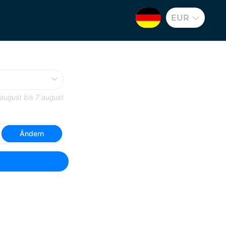
EUR
 august
bis
7 august
Ändern