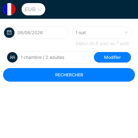
EUR
Séjour du
6 août
au
7 août
1 chambre / 2 adultes
Modifier