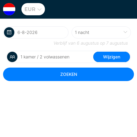
EUR
Verblijf van
6 augustus
op
7 augustus
1 kamer / 2 volwassenen
Wijzigen