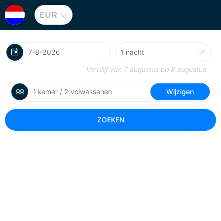
EUR
Verblijf van
7 augustus
op
8 augustus
1 kamer / 2 volwassenen
Wijzigen