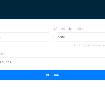
Número de noites
Ficar a partir de
8 a
tos
 adultos