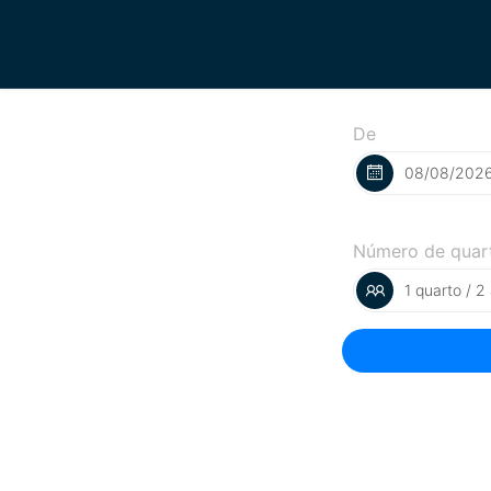
De
Número de quar
1 quarto / 2