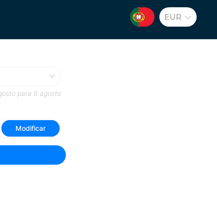
EUR
gosto
para
9 agosto
Modificar