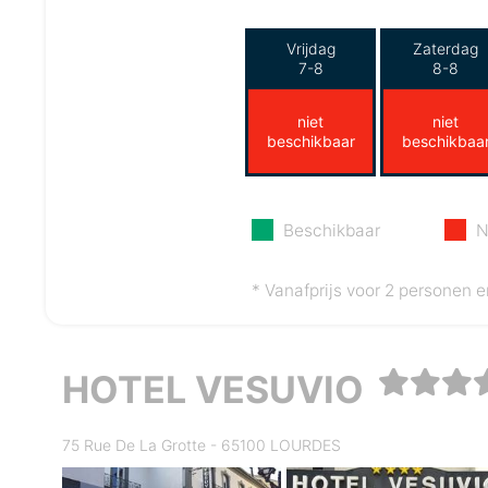
Vrijdag
Zaterdag
7-8
8-8
niet
niet
beschikbaar
beschikbaa
Beschikbaar
N
* Vanafprijs voor 2 personen e
HOTEL VESUVIO
75 Rue De La Grotte - 65100 LOURDES