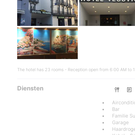
The hotel has 23 rooms - Reception open from 6:00 AM to 
Diensten
Airconditi
Bar
Familie Su
Garage
Haardrog