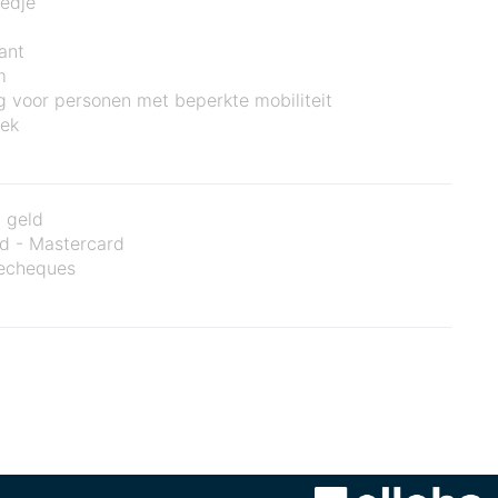
edje
ant
m
 voor personen met beperkte mobiliteit
ek
 geld
d - Mastercard
iecheques