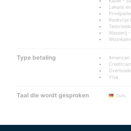
Kabel - Sa
Lakens en
Privépark
Rookvrije
Televisie
Wasserij -
Woonkam
Type betaling
American 
Creditcar
Overboek
Visa
Taal die wordt gesproken
Duits