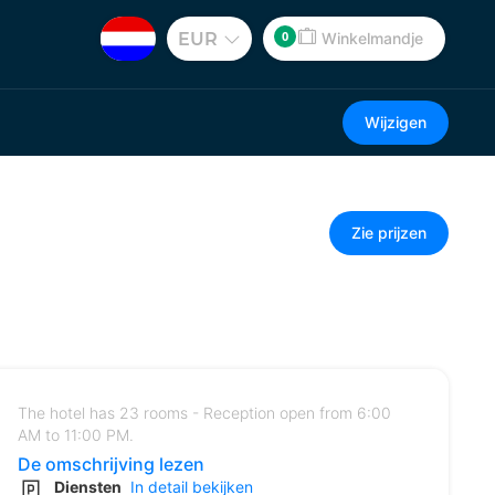
0
EUR
Winkelmandje
Wijzigen
Zie prijzen
The hotel has 23 rooms - Reception open from 6:00
AM to 11:00 PM.
De omschrijving lezen
Diensten
In detail bekijken