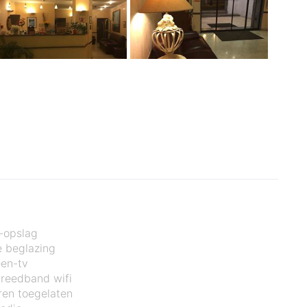
-opslag
 beglazing
een-tv
breedband wifi
ren toegelaten