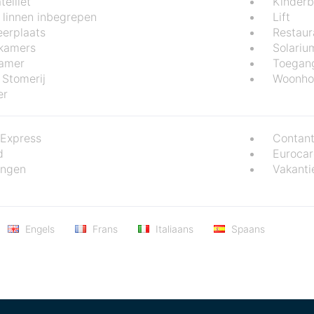
telliet
Kinderb
 linnen inbegrepen
Lift
eerplaats
Restaur
 kamers
Solariu
kamer
Toegang
 Stomerij
Woonho
er
Express
Contant
d
Eurocar
ingen
Vakant
Engels
Frans
Italiaans
Spaans