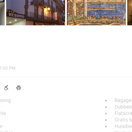
11:00 PM.
oning
Bagage
Dubbele
ite
Flatscr
Gratis 
er
Huisdie