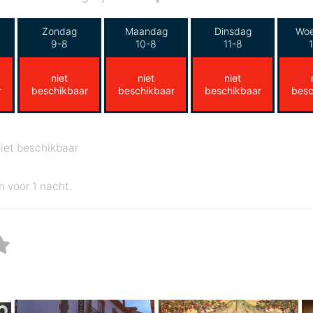
Zondag
Maandag
Dinsdag
Wo
9-8
10-8
11-8
niet
niet
niet
r
beschikbaar
beschikbaar
beschikbaar
besc
iet beschikbaar
n voor 1 nacht.