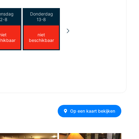
ensdag
Donderdag
12-8
13-8
niet
niet
hikbaar
beschikbaar
Op een kaart bekijken