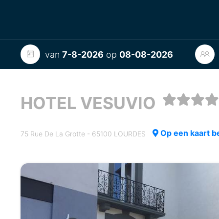
van
7-8-2026
op
08-08-2026
HOTEL VESUVIO
Op een kaart b
75 Rue De La Grotte - 65100 LOURDES