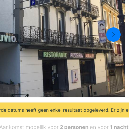
e datums heeft geen enkel resultaat opgeleverd. Er zijn 
Aankomst mogelijk voor
2 personen
en voor
1 nacht