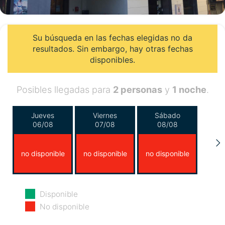
Su búsqueda en las fechas elegidas no da
resultados. Sin embargo, hay otras fechas
disponibles.
Posibles llegadas para
2 personas
y
1 noche
.
Jueves
Viernes
Sábado
06/08
07/08
08/08
no disponible
no disponible
no disponible
Domingo
Lunes
Martes
Disponible
09/08
10/08
11/08
No disponible