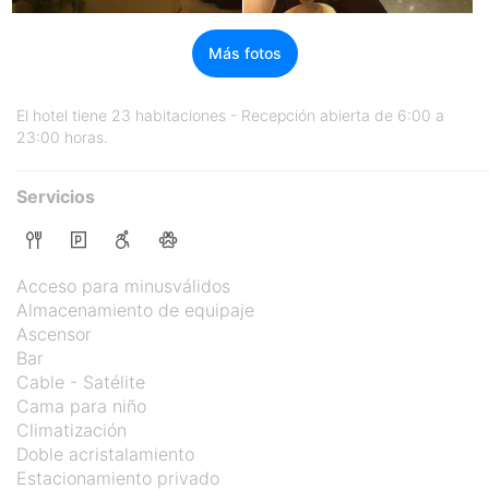
Más fotos
El hotel tiene 23 habitaciones - Recepción abierta de 6:00 a
23:00 horas.
Servicios
Acceso para minusválidos
Almacenamiento de equipaje
Ascensor
Bar
Cable - Satélite
Cama para niño
Climatización
Doble acristalamiento
Estacionamiento privado