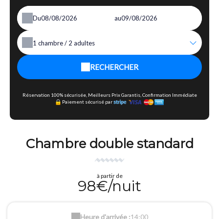
Du
au
1
chambre /
2
adultes
RECHERCHER
Réservation 100% sécurisée, Meilleurs Prix Garantis, Confirmation Immédiate
Paiement sécurisé par
Chambre double standard
à partir de
98€/nuit
Heure d'arrivée :
14:00