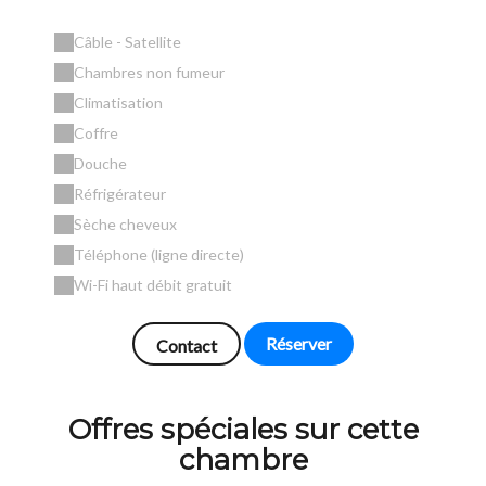
Câble - Satellite
Chambres non fumeur
Climatisation
Coffre
Douche
Réfrigérateur
Sèche cheveux
Téléphone (ligne directe)
Wi-Fi haut débit gratuit
Réserver
Contact
Offres spéciales sur cette
chambre