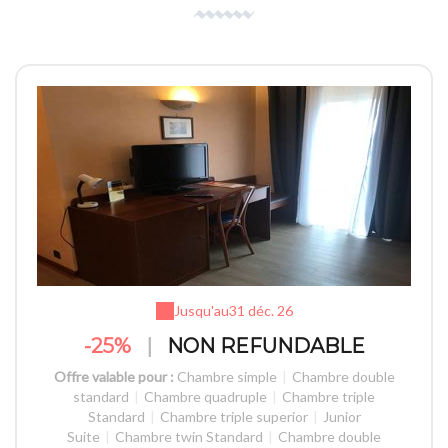
Jusqu'au
31 déc. 26
-25%
|
NON REFUNDABLE
Offre valable pour :
Chambre simple
|
Chambre double
standard
|
Chambre quadruple
|
Chambre triple
Standard
|
Chambre triple superior
|
Junior
Suite
|
Chambre twin Standard
|
Chambre double