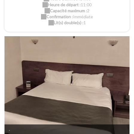
Heure de départ :
11:00
Capacité maximum :
2
Confirmation :
Immédiate
Lit(s) double(s) :
1
.