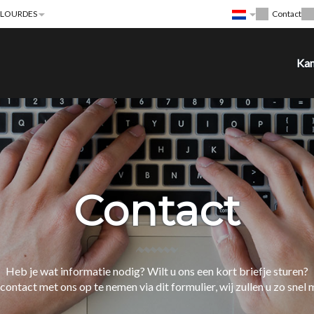
n LOURDES
Contact
Ka
Contact
Heb je wat informatie nodig? Wilt u ons een kort briefje sturen?
contact met ons op te nemen via dit formulier, wij zullen u zo snel