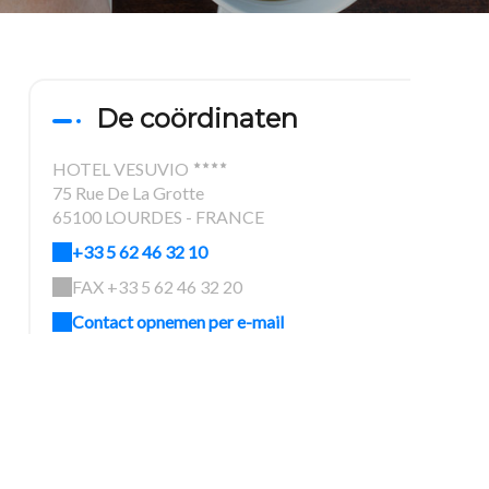
De coördinaten
HOTEL VESUVIO
75 Rue De La Grotte
65100 LOURDES - FRANCE
+33 5 62 46 32 10
FAX +33 5 62 46 32 20
Contact opnemen per e-mail