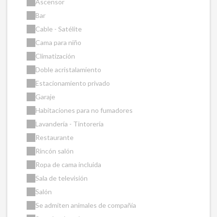
Ascensor
Bar
Cable - Satélite
Cama para niño
Climatización
Doble acristalamiento
Estacionamiento privado
Garaje
Habitaciones para no fumadores
Lavandería - Tintorería
Restaurante
Rincón salón
Ropa de cama incluida
Sala de televisión
Salón
Se admiten animales de compañía