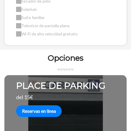
Secador de pelo
Solarium
Suite familiar
Televisor de pantalla plana
Wi-Fi de alta velocidad gratuito
Opciones
PLACE DE PARKING
del 15€
Reservas en linea