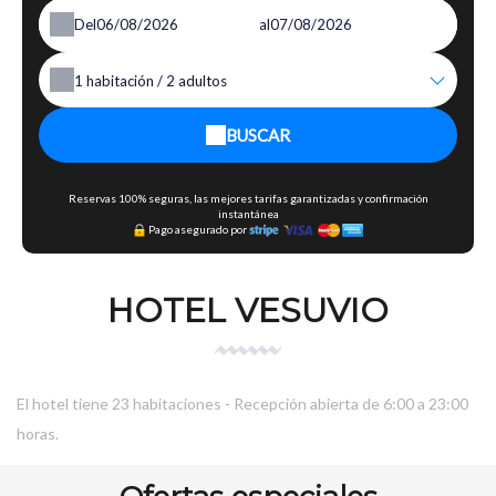
Del
al
1
habitación /
2
adultos
BUSCAR
Reservas 100% seguras, las mejores tarifas garantizadas y confirmación
instantánea
Pago asegurado por
HOTEL VESUVIO
El hotel tiene 23 habitaciones - Recepción abierta de 6:00 a 23:00
horas.