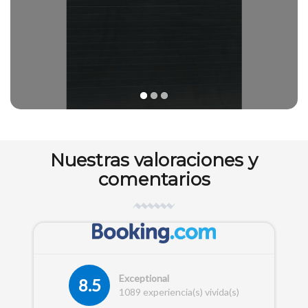
1
2
3
Nuestras valoraciones y
comentarios
Exceptional
8.5
1089 experiencia(s) vivida(s)