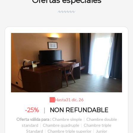
Ofertas especiales
Hasta
31 dic. 26
-25%
|
NON REFUNDABLE
Oferta válida para :
Chambre simple
|
Chambre double
standard
|
Chambre quadruple
|
Chambre triple
Standard
|
Chambre triple superior
|
Junior