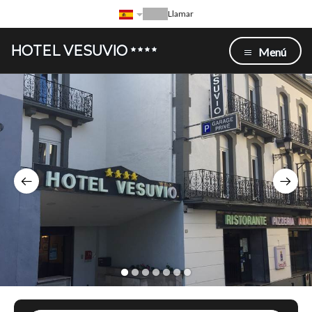
Llamar
HOTEL VESUVIO
Menú
1
2
3
4
5
6
7