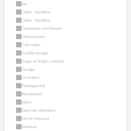
Bar
Câble - Satellite
Câble - Satellite
Chambres non fumeur
Climatisation
Coin salon
Double vitrage
Draps et linges compris
Garage
Lit enfant
Parking privé
Restaurant
Salon
Salon de télévision
Sèche cheveux
Solarium