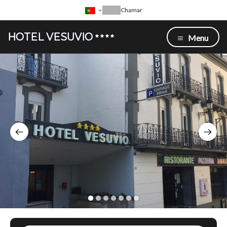
Chamar
HOTEL VESUVIO
Menu
1
2
3
4
5
6
7