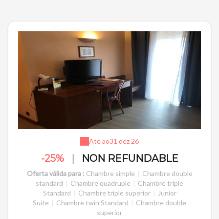
Até ao
31 dez 26
-25%
|
NON REFUNDABLE
Oferta válida para :
Chambre simple
|
Chambre double
standard
|
Chambre quadruple
|
Chambre triple
Standard
|
Chambre triple superior
|
Junior
Suite
|
Chambre twin Standard
|
Chambre double
superior