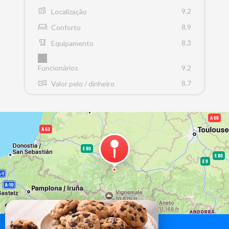
9.2
Localização
8.9
Conforto
8.3
Equipamento
Funcionários
9.2
8.7
Valor pelo / dinheiro
Vindo até nós