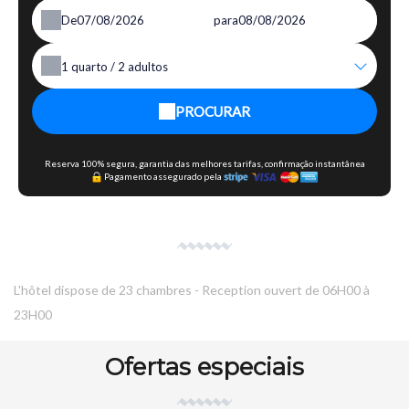
De
para
1
quarto /
2
adultos
PROCURAR
Reserva 100% segura, garantia das melhores tarifas, confirmação instantânea
Pagamento assegurado pela
L'hôtel dispose de 23 chambres - Reception ouvert de 06H00 à
23H00
Ofertas especiais