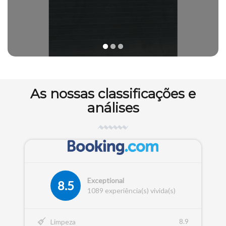
1
2
3
As nossas classificações e
análises
Exceptional
8.5
1089 experiência(s) vivida(s)
8.9
Limpeza