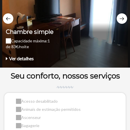
Chambre simple
Capacidade máxima:1
de 83€/noite
Ver detalhes
Seu conforto, nossos serviços
Acesso desabilitado
Animais de estimação permitidos
Ascenseur
Bagagerie