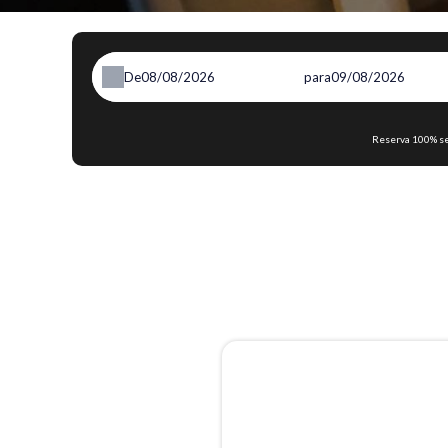
De
para
Reserva 100% seg