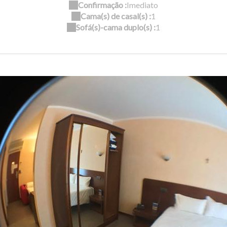
Confirmação :
Imediato
Cama(s) de casal(s) :
1
Sofá(s)-cama duplo(s) :
1