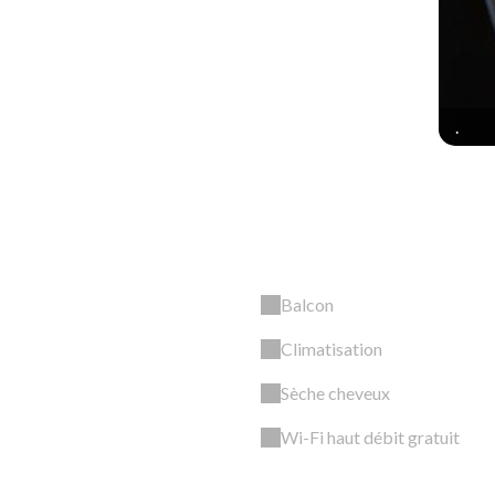
.
Balcon
Climatisation
Sèche cheveux
Wi-Fi haut débit gratuit