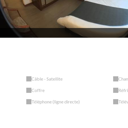
Câble - Satellite
Cham
Coffre
Réfr
Téléphone (ligne directe)
Télév