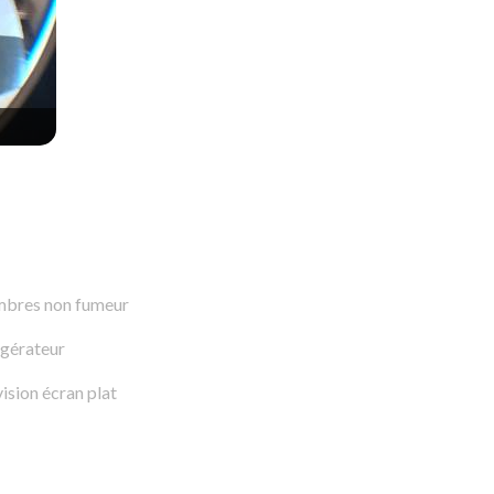
bres non fumeur
igérateur
ision écran plat