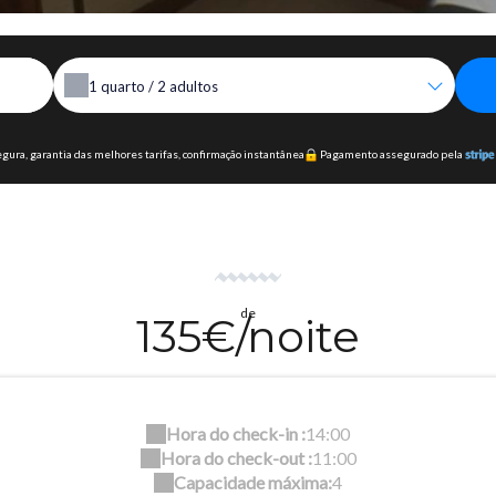
1
quarto /
2
adultos
ura, garantia das melhores tarifas, confirmação instantânea
Pagamento assegurado pela
de
135€/noite
Hora do check-in :
14:00
Hora do check-out :
11:00
Capacidade máxima:
4