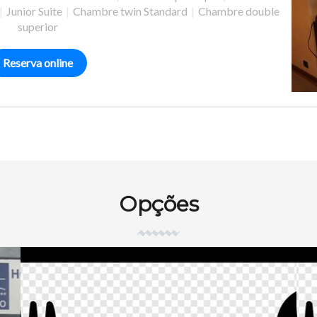
|
Junior Suite
|
Chambre twin Standard
|
Chambre double
superior
Reserva online
Opções