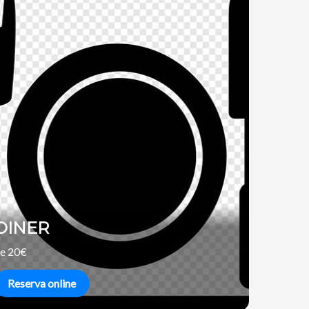
DINER
e 20€
Reserva online