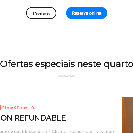
Reserva online
Contato
Ofertas especiais neste quart
Até ao
31 déc. 26
ON REFUNDABLE
ambre double standard
|
Chambre quadruple
|
Chambre