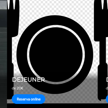
DEJEUNER
de 20€
d
Reserva online