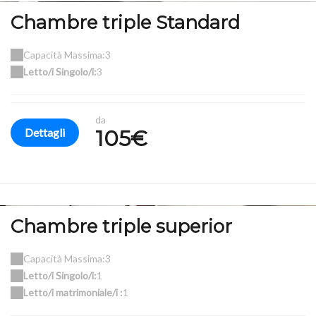
Chambre triple Standard
Capacità Massima:3
Letto/i Singolo/i:
3
da
Dettagli
105€
Chambre triple superior
Capacità Massima:3
Letto/i Singolo/i:
1
Letto/i matrimoniale/i :
1