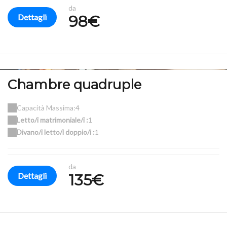
da
Dettagli
98€
Chambre quadruple
Capacità Massima:4
Letto/i matrimoniale/i :
1
Divano/i letto/i doppio/i :
1
da
Dettagli
135€