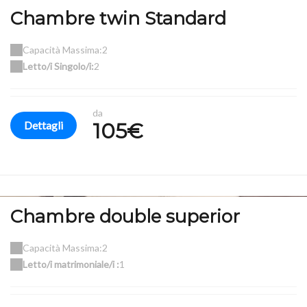
Chambre twin Standard
Capacità Massima:2
Letto/i Singolo/i:
2
da
Dettagli
105€
Chambre double superior
Capacità Massima:2
Letto/i matrimoniale/i :
1