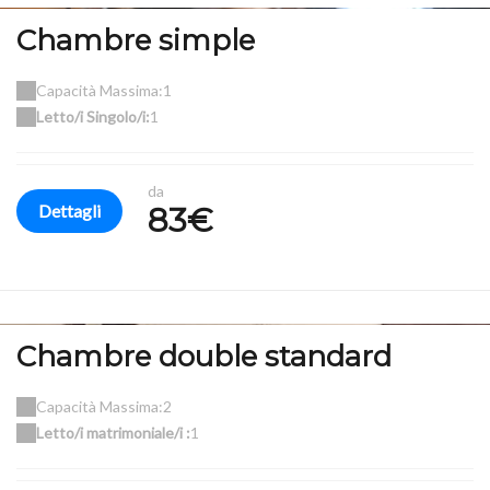
Chambre simple
Capacità Massima:1
Letto/i Singolo/i:
1
da
Dettagli
83€
Chambre double standard
Capacità Massima:2
Letto/i matrimoniale/i :
1