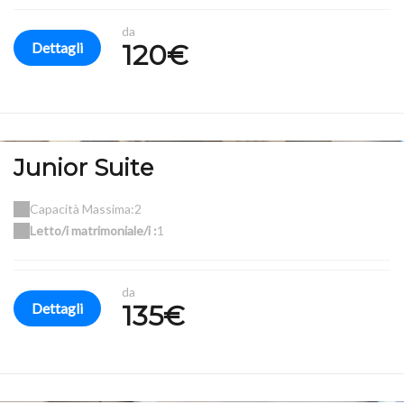
da
Dettagli
120€
Junior Suite
Capacità Massima:2
Letto/i matrimoniale/i :
1
da
Dettagli
135€