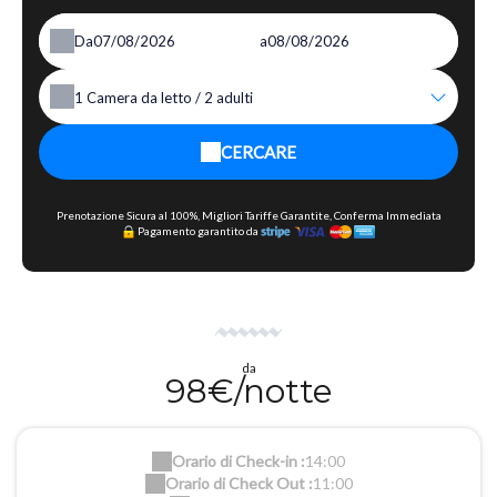
Da
a
1
Camera da letto /
2
adulti
CERCARE
Prenotazione Sicura al 100%, Migliori Tariffe Garantite, Conferma Immediata
Pagamento garantito da
da
98€/notte
Orario di Check-in :
14:00
Orario di Check Out :
11:00