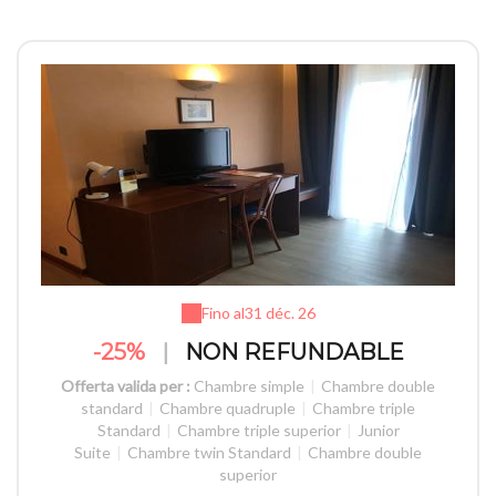
Fino al
31 déc. 26
-25%
|
NON REFUNDABLE
Offerta valida per :
Chambre simple
|
Chambre double
standard
|
Chambre quadruple
|
Chambre triple
Standard
|
Chambre triple superior
|
Junior
Suite
|
Chambre twin Standard
|
Chambre double
superior