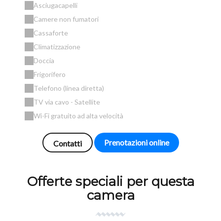
Asciugacapelli
Camere non fumatori
Cassaforte
Climatizzazione
Doccia
Frigorifero
Telefono (linea diretta)
TV via cavo - Satellite
Wi-Fi gratuito ad alta velocità
Prenotazioni online
Contatti
Offerte speciali per questa
camera