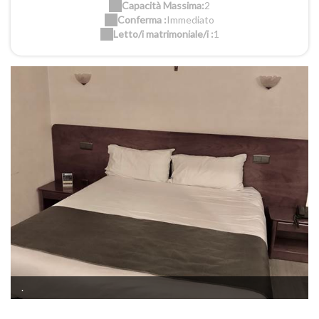
Capacità Massima:
2
Conferma :
Immediato
Letto/i matrimoniale/i :
1
.