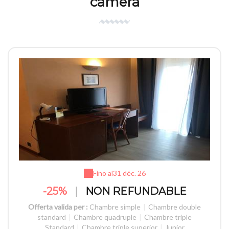
camera
Fino al
31 déc. 26
-25%
|
NON REFUNDABLE
Offerta valida per :
Chambre simple
|
Chambre double
standard
|
Chambre quadruple
|
Chambre triple
Standard
|
Chambre triple superior
|
Junior