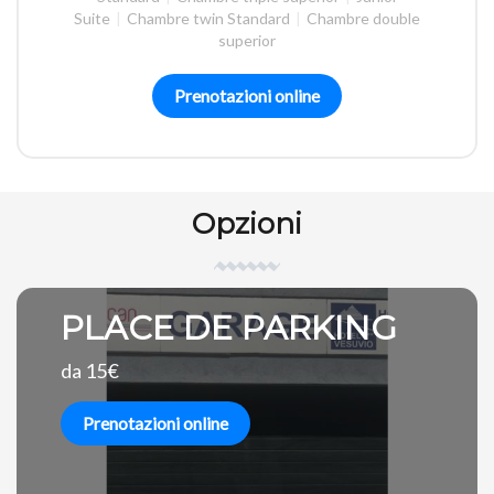
Suite
|
Chambre twin Standard
|
Chambre double
superior
Prenotazioni online
Opzioni
PLACE DE PARKING
da 15€
Prenotazioni online