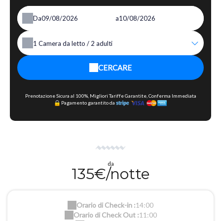
Da
a
1
Camera da letto /
2
adulti
CERCARE
Prenotazione Sicura al 100%, Migliori Tariffe Garantite, Conferma Immediata
Pagamento garantito da
da
135€/notte
Orario di Check-in :
14:00
Orario di Check Out :
11:00