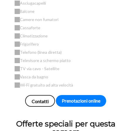
Asciugacapelli
Balcone
Camere non fumatori
Cassaforte
Climatizzazione
Frigorifero
Telefono (linea diretta)
Televisore a schermo piatto
TV via cavo - Satellite
Vasca da bagno
Wi-Fi gratuito ad alta velocità
Prenotazioni online
Contatti
Offerte speciali per questa