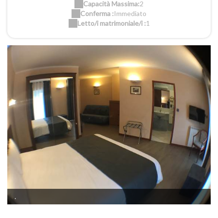
Capacità Massima:
2
Conferma :
Immediato
Letto/i matrimoniale/i :
1
.